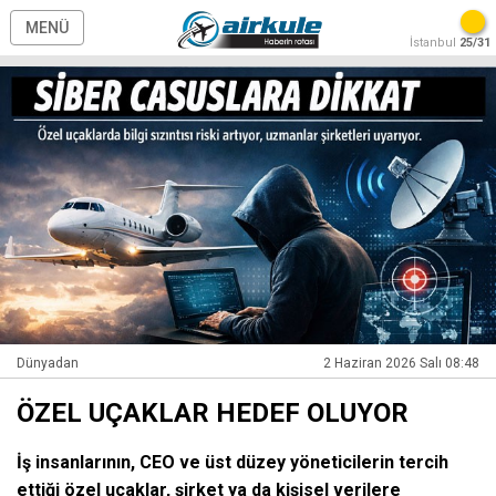
MENÜ
İstanbul
25/31
Dünyadan
2 Haziran 2026 Salı 08:48
ÖZEL UÇAKLAR HEDEF OLUYOR
İş insanlarının, CEO ve üst düzey yöneticilerin tercih
ettiği özel uçaklar, şirket ya da kişisel verilere