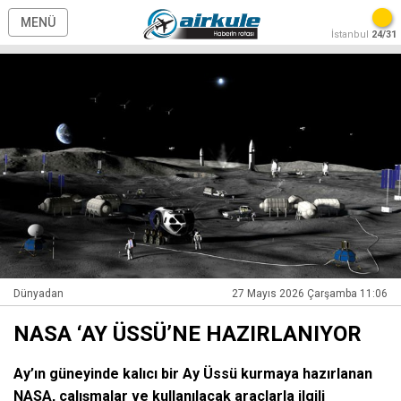
MENÜ
İstanbul
24/31
Dünyadan
27 Mayıs 2026 Çarşamba 11:06
NASA ‘AY ÜSSÜ’NE HAZIRLANIYOR
Ay’ın güneyinde kalıcı bir Ay Üssü kurmaya hazırlanan
NASA, çalışmalar ve kullanılacak araçlarla ilgili