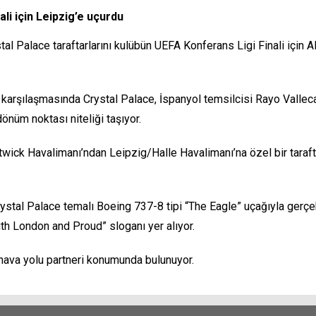
ali için Leipzig’e uçurdu
al Palace taraftarlarını kulübün UEFA Konferans Ligi Finali için A
rşılaşmasında Crystal Palace, İspanyol temsilcisi Rayo Vallecano 
dönüm noktası niteliği taşıyor.
wick Havalimanı’ndan Leipzig/Halle Havalimanı’na özel bir tarafta
Crystal Palace temalı Boeing 737-8 tipi “The Eagle” uçağıyla gerçe
uth London and Proud” sloganı yer alıyor.
hava yolu partneri konumunda bulunuyor.