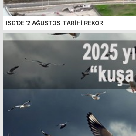
ISG'DE '2 AĞUSTOS' TARİHİ REKOR