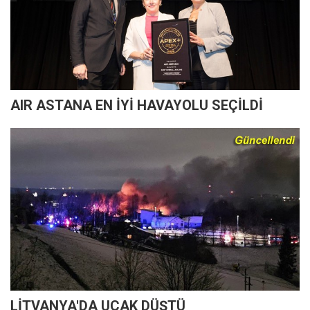
AIR ASTANA EN İYİ HAVAYOLU SEÇİLDİ
LİTVANYA'DA UÇAK DÜŞTÜ