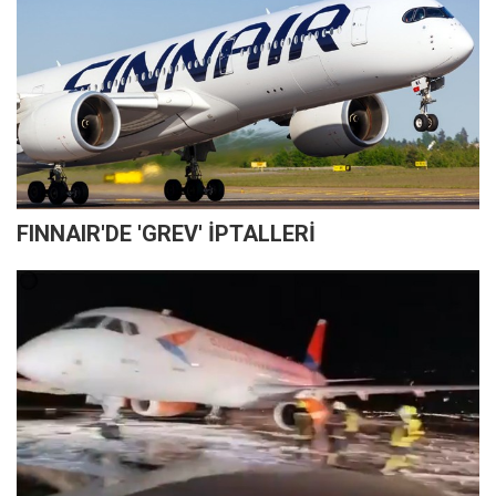
FINNAIR'DE 'GREV' İPTALLERİ