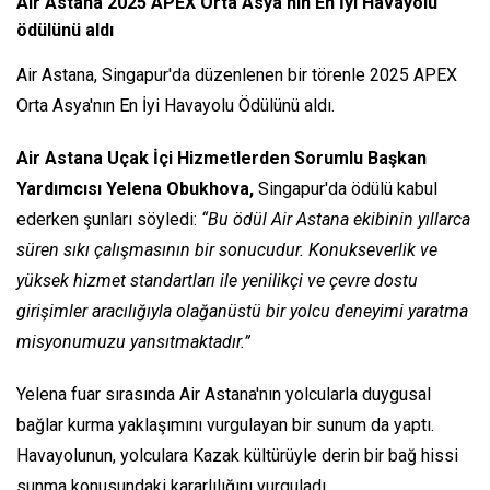
Air Astana 2025 APEX Orta Asya'nın En İyi Havayolu
ödülünü aldı
Air Astana, Singapur'da düzenlenen bir törenle 2025 APEX
Orta Asya'nın En İyi Havayolu Ödülünü aldı.
Air Astana Uçak İçi Hizmetlerden Sorumlu Başkan
Yardımcısı Yelena Obukhova,
Singapur'da ödülü kabul
ederken şunları söyledi:
“Bu ödül Air Astana ekibinin yıllarca
süren sıkı çalışmasının bir sonucudur. Konukseverlik ve
yüksek hizmet standartları ile yenilikçi ve çevre dostu
girişimler aracılığıyla olağanüstü bir yolcu deneyimi yaratma
misyonumuzu yansıtmaktadır.”
Yelena fuar sırasında Air Astana'nın yolcularla duygusal
bağlar kurma yaklaşımını vurgulayan bir sunum da yaptı.
Havayolunun, yolculara Kazak kültürüyle derin bir bağ hissi
sunma konusundaki kararlılığını vurguladı.