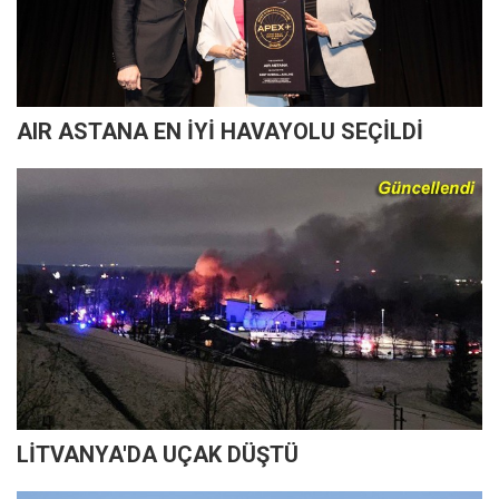
AIR ASTANA EN İYİ HAVAYOLU SEÇİLDİ
LİTVANYA'DA UÇAK DÜŞTÜ