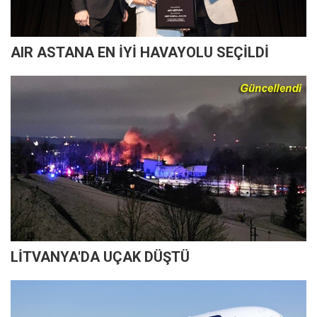
AIR ASTANA EN İYİ HAVAYOLU SEÇİLDİ
LİTVANYA'DA UÇAK DÜŞTÜ