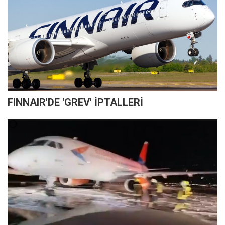
FINNAIR'DE 'GREV' İPTALLERİ