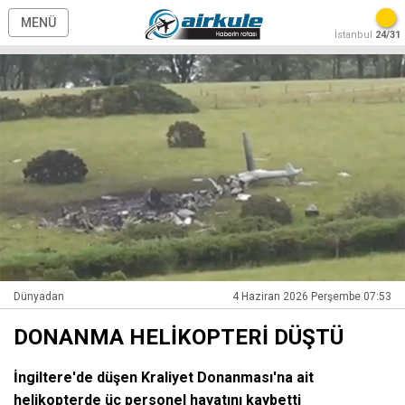
MENÜ
İstanbul
24/31
Dünyadan
4 Haziran 2026 Perşembe 07:53
DONANMA HELİKOPTERİ DÜŞTÜ
İngiltere'de düşen Kraliyet Donanması'na ait
helikopterde üç personel hayatını kaybetti