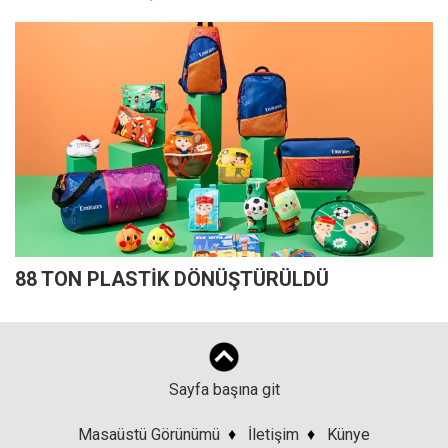
88 TON PLASTİK DÖNÜŞTÜRÜLDÜ
Sayfa başına git
Masaüstü Görünümü
♦
İletişim
♦
Künye