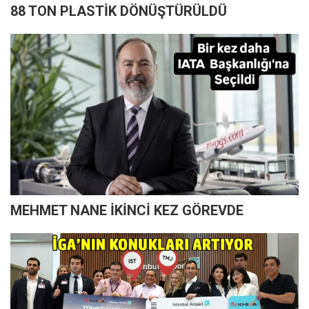
88 TON PLASTİK DÖNÜŞTÜRÜLDÜ
MEHMET NANE İKİNCİ KEZ GÖREVDE