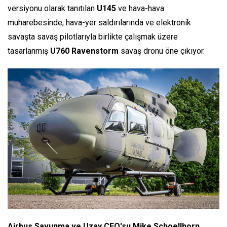
versiyonu olarak tanıtılan
U145
ve hava-hava
muharebesinde, hava-yer saldırılarında ve elektronik
savaşta savaş pilotlarıyla birlikte çalışmak üzere
tasarlanmış
U760 Ravenstorm
savaş dronu öne çıkıyor.
Airbus Savunma ve Uzay CEO'su Mike Schoellhorn,