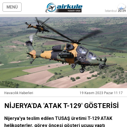
MENÜ
İstanbul
25/29
Havacılık Haberleri
19 Kasım 2023 Pazar 11:17
NİJERYA'DA 'ATAK T-129' GÖSTERİSİ
Nijerya'ya teslim edilen TUSAŞ üretimi T-129 ATAK
helikopterler, görev öncesi gösteri uçuşu yaptı