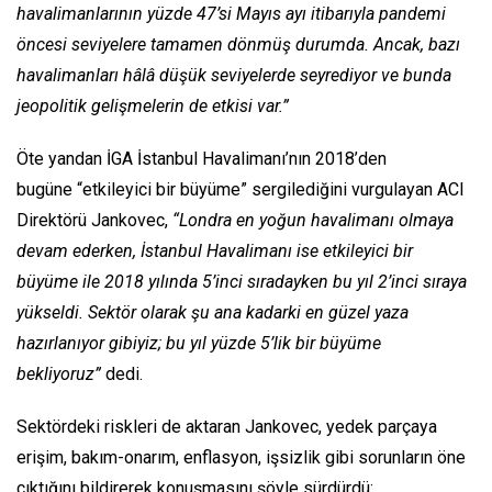
havalimanlarının yüzde 47’si Mayıs ayı itibarıyla pandemi
öncesi seviyelere tamamen dönmüş durumda. Ancak, bazı
havalimanları hâlâ düşük seviyelerde seyrediyor ve bunda
jeopolitik gelişmelerin de etkisi var.”
Öte yandan İGA İstanbul Havalimanı’nın 2018’den
bugüne “etkileyici bir büyüme” sergilediğini vurgulayan ACI
Direktörü Jankovec,
“Londra en yoğun havalimanı olmaya
devam ederken, İstanbul Havalimanı ise etkileyici bir
büyüme ile 2018 yılında 5’inci sıradayken bu yıl 2’inci sıraya
yükseldi. Sektör olarak şu ana kadarki en güzel yaza
hazırlanıyor gibiyiz; bu yıl yüzde 5’lik bir büyüme
bekliyoruz”
dedi.
Sektördeki riskleri de aktaran Jankovec, yedek parçaya
erişim, bakım-onarım, enflasyon, işsizlik gibi sorunların öne
çıktığını bildirerek konuşmasını şöyle sürdürdü: