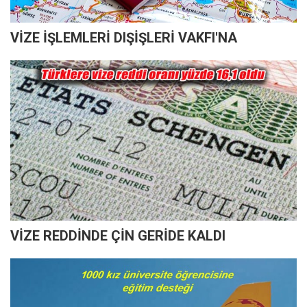
VİZE İŞLEMLERİ DIŞİŞLERİ VAKFI'NA
VİZE REDDİNDE ÇİN GERİDE KALDI