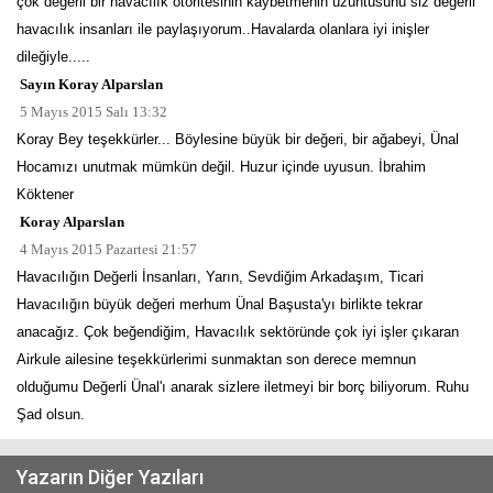
çok değerli bir havacılık otoritesinin kaybetmenin üzüntüsünü siz değerli
havacılık insanları ile paylaşıyorum..Havalarda olanlara iyi inişler
dileğiyle.....
Sayın Koray Alparslan
5 Mayıs 2015 Salı 13:32
Koray Bey teşekkürler... Böylesine büyük bir değeri, bir ağabeyi, Ünal
Hocamızı unutmak mümkün değil. Huzur içinde uyusun. İbrahim
Köktener
Koray Alparslan
4 Mayıs 2015 Pazartesi 21:57
Havacılığın Değerli İnsanları, Yarın, Sevdiğim Arkadaşım, Ticari
Havacılığın büyük değeri merhum Ünal Başusta'yı birlikte tekrar
anacağız. Çok beğendiğim, Havacılık sektöründe çok iyi işler çıkaran
Airkule ailesine teşekkürlerimi sunmaktan son derece memnun
olduğumu Değerli Ünal'ı anarak sizlere iletmeyi bir borç biliyorum. Ruhu
Şad olsun.
Yazarın Diğer Yazıları