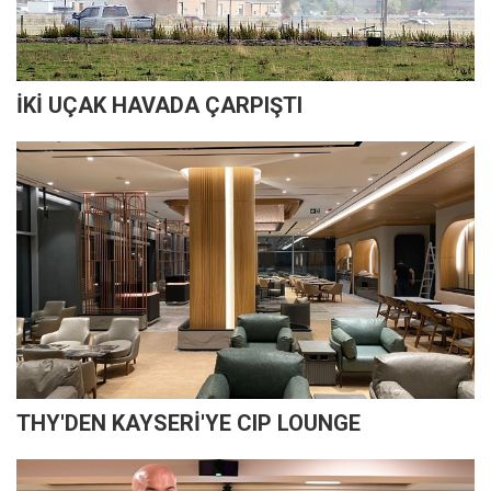
İKİ UÇAK HAVADA ÇARPIŞTI
THY'DEN KAYSERİ'YE CIP LOUNGE