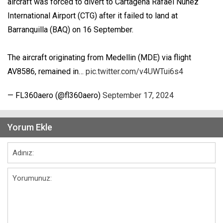
aircraft was forced to divert to Cartagena Rafael Nunez
International Airport (CTG) after it failed to land at
Barranquilla (BAQ) on 16 September.
The aircraft originating from Medellin (MDE) via flight
AV8586, remained in…
pic.twitter.com/v4UWTui6s4
— FL360aero (@fl360aero)
September 17, 2024
Yorum Ekle