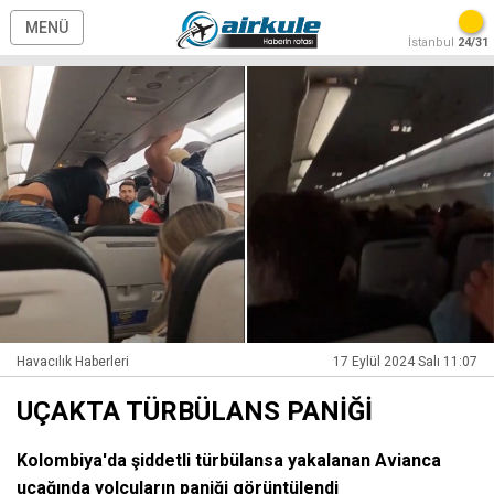
MENÜ
İstanbul
24/31
Havacılık Haberleri
17 Eylül 2024 Salı 11:07
UÇAKTA TÜRBÜLANS PANİĞİ
Kolombiya'da şiddetli türbülansa yakalanan Avianca
uçağında yolcuların paniği görüntülendi