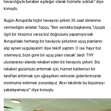
havacılığıyla beraber eşdeğer olarak hizmete soktuk” diye
konuştu.
Bugün Avrupa’da hiçbir havayolu şirketi 36 saat dinlenme
vermediğini anlatan Topçu, “Ben sendika başkanına, ‘Uçuşla
ilgili bir itirazınız varsa biz doğrusunu yapamıyorsak
Avrupa’daki herhangi bir havayolu şirketinin uçuş planlarını
alıp aynen uygulayalım’ diye teklif yaptım. O ise ‘hayır biz
istemeyiz, bize göre bir uçuş planı olacak’ dedi. THY
uluslararası alanda rekabet eden bir havayolu şirketi. Biz
rekabet gücümüzü arttırmak için, hizmet kalitemizi bir
taraftan arttırmak için uğraşırken neticede giderlerimizde
minimuma indirmek zorundayız. Aksi takdirde bu büyümeyi
yakalayamayız” diye konuştu.