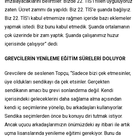
imzalayacaklarını belirttiler. Bizde 22. TİS’i fiilen uyguluyoruz
zaten. Ücret zammı da yapıldı. Biz 22. TİS’e şuanda bağlıyız.
Biz 22. TİS’i kabul etmemize rağmen içeride bazı eklemeler
yapmak istedi. Biz bunu kabul etmedik. Şuanda ortalamanın
çok üzerinde bir zam yaptık. Şuanda çalışanımız huzur
içerisinde çalışıyor” dedi.
GREVCİLERİN YENİLEME EĞİTİM SÜRELERİ DOLUYOR
Grevcilere de seslenen Topçu, “Sadece bizi çek etmesinler,
üye oldukları sendikayı da çek etsinler. Gerçekten
sendikanın amacı bu grevi sonlandırma değil. Kendi
içerisindeki geleceklerini daha sağlama alma açısından
kendi iç seçimlerine yönelip, bu arkadaşları kullanıyorlar.
Sendika seçimlerden önce bu konuyu diri tutmak istiyor.
Ancak uçucu arkadaşlarımızın önümüzdeki ay itibari ile artık
uçma lisanslarında yenileme eğitimi gerekiyor. Bunu da