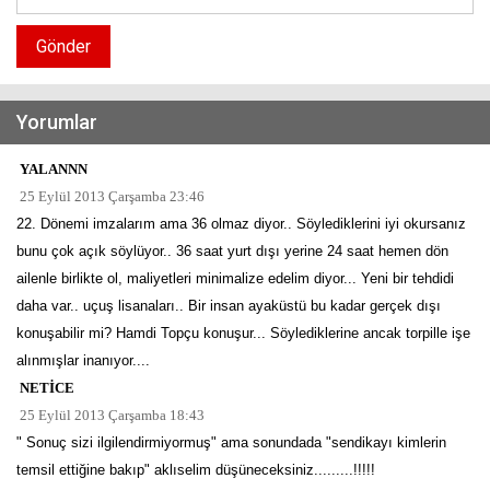
Gönder
Yorumlar
YALANNN
25 Eylül 2013 Çarşamba 23:46
22. Dönemi imzalarım ama 36 olmaz diyor.. Söylediklerini iyi okursanız
bunu çok açık söylüyor.. 36 saat yurt dışı yerine 24 saat hemen dön
ailenle birlikte ol, maliyetleri minimalize edelim diyor... Yeni bir tehdidi
daha var.. uçuş lisanaları.. Bir insan ayaküstü bu kadar gerçek dışı
konuşabilir mi? Hamdi Topçu konuşur... Söylediklerine ancak torpille işe
alınmışlar inanıyor....
NETİCE
25 Eylül 2013 Çarşamba 18:43
" Sonuç sizi ilgilendirmiyormuş" ama sonundada "sendikayı kimlerin
temsil ettiğine bakıp" aklıselim düşüneceksiniz.........!!!!!