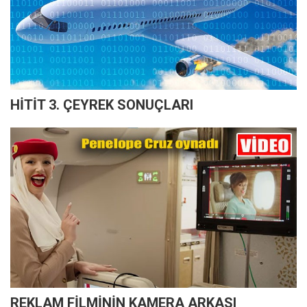
HİTİT 3. ÇEYREK SONUÇLARI
REKLAM FİLMİNİN KAMERA ARKASI