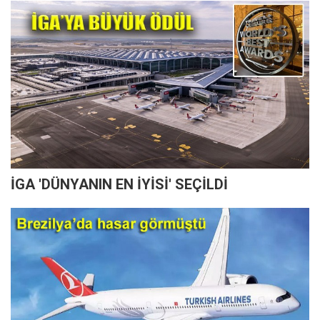
İGA 'DÜNYANIN EN İYİSİ' SEÇİLDİ