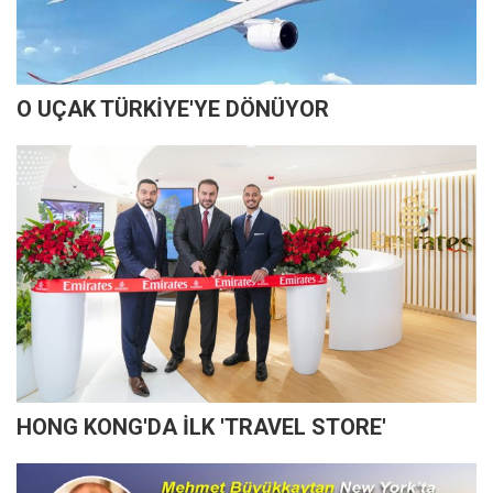
O UÇAK TÜRKİYE'YE DÖNÜYOR
HONG KONG'DA İLK 'TRAVEL STORE'