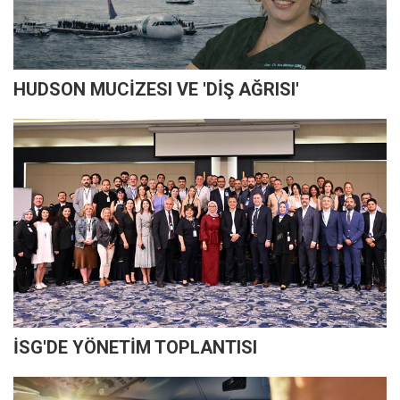
HUDSON MUCİZESI VE 'DİŞ AĞRISI'
İSG'DE YÖNETİM TOPLANTISI