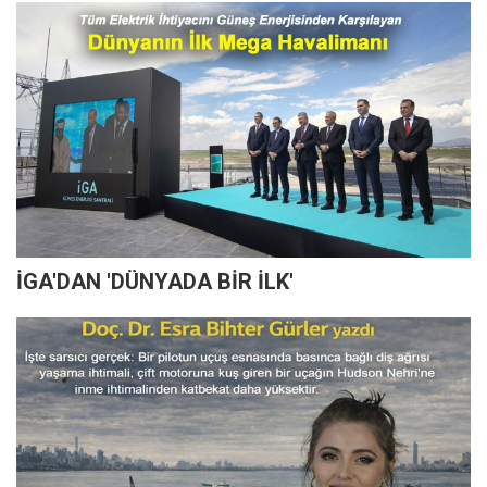
İGA'DAN 'DÜNYADA BİR İLK'