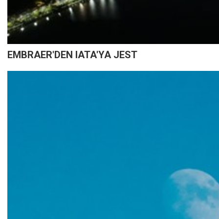
EMBRAER'DEN IATA'YA JEST