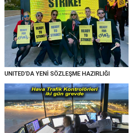
UNITED'DA YENİ SÖZLEŞME HAZIRLIĞI