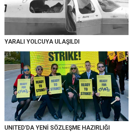
YARALI YOLCUYA ULAŞILDI
UNITED'DA YENİ SÖZLEŞME HAZIRLIĞI