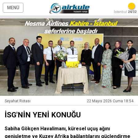
MENÜ
İstanbul
24/32
Seyahat Rotası
22 Mayıs 2026 Cuma 18:54
İSG'NİN YENİ KONUĞU
Sabiha Gökçen Havalimanı, küresel uçuş ağını
genişletme ve Kuzey Afrika bağlantılarını güçlendirme