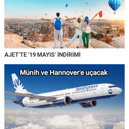
AJET'TE '19 MAYIS' İNDİRİMİ