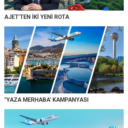
AJET'TEN İKİ YENİ ROTA
''YAZA MERHABA' KAMPANYASI