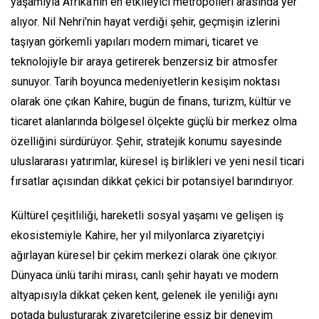
yaşamıyla Afrika’nın en etkileyici metropolleri arasında yer
alıyor. Nil Nehri’nin hayat verdiği şehir, geçmişin izlerini
taşıyan görkemli yapıları modern mimari, ticaret ve
teknolojiyle bir araya getirerek benzersiz bir atmosfer
sunuyor. Tarih boyunca medeniyetlerin kesişim noktası
olarak öne çıkan Kahire, bugün de finans, turizm, kültür ve
ticaret alanlarında bölgesel ölçekte güçlü bir merkez olma
özelliğini sürdürüyor. Şehir, stratejik konumu sayesinde
uluslararası yatırımlar, küresel iş birlikleri ve yeni nesil ticari
fırsatlar açısından dikkat çekici bir potansiyel barındırıyor.
Kültürel çeşitliliği, hareketli sosyal yaşamı ve gelişen iş
ekosistemiyle Kahire, her yıl milyonlarca ziyaretçiyi
ağırlayan küresel bir çekim merkezi olarak öne çıkıyor.
Dünyaca ünlü tarihi mirası, canlı şehir hayatı ve modern
altyapısıyla dikkat çeken kent, gelenek ile yeniliği aynı
potada buluşturarak ziyaretçilerine eşsiz bir deneyim