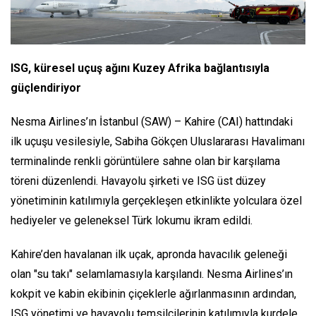
ISG, küresel uçuş ağını Kuzey Afrika bağlantısıyla
güçlendiriyor
Nesma Airlines’ın İstanbul (SAW) – Kahire (CAI) hattındaki
ilk uçuşu vesilesiyle, Sabiha Gökçen Uluslararası Havalimanı
terminalinde renkli görüntülere sahne olan bir karşılama
töreni düzenlendi. Havayolu şirketi ve ISG üst düzey
yönetiminin katılımıyla gerçekleşen etkinlikte yolculara özel
hediyeler ve geleneksel Türk lokumu ikram edildi.
Kahire’den havalanan ilk uçak, apronda havacılık geleneği
olan "su takı" selamlamasıyla karşılandı. Nesma Airlines’ın
kokpit ve kabin ekibinin çiçeklerle ağırlanmasının ardından,
ISG yönetimi ve havayolu temsilcilerinin katılımıyla kurdele