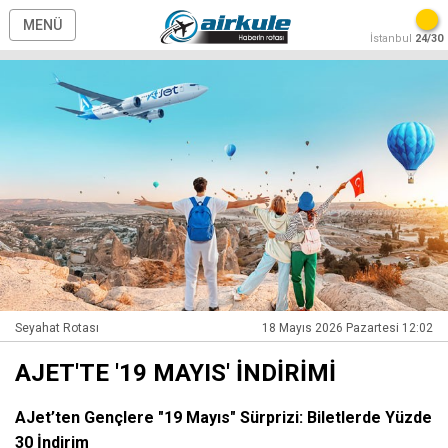
MENÜ
İstanbul
24/30
Seyahat Rotası
18 Mayıs 2026 Pazartesi 12:02
AJET'TE '19 MAYIS' İNDİRİMİ
AJet’ten Gençlere "19 Mayıs" Sürprizi: Biletlerde Yüzde
30 İndirim