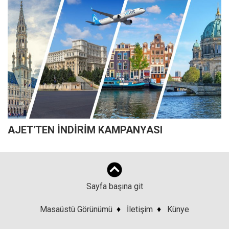
AJET'TEN İNDİRİM KAMPANYASI
Sayfa başına git
Masaüstü Görünümü
♦
İletişim
♦
Künye