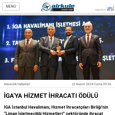
MENÜ
İstanbul
25/29
Havacılık Haberleri
22 Kasım 2024 Cuma 09:36
İGA'YA HİZMET İHRACATI ÖDÜLÜ
İGA İstanbul Havalimanı, Hizmet İhracatçıları Birliği'nin
“Liman İşletmeciliği Hizmetleri” sektöründe ihracat