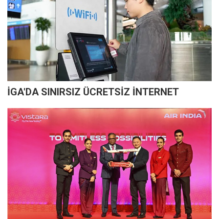
İGA'DA SINIRSIZ ÜCRETSİZ İNTERNET