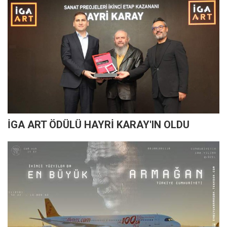
İGA ART ÖDÜLÜ HAYRİ KARAY'IN OLDU