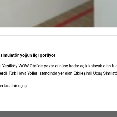
u simülatör yoğun ilgi görüyor
tı. Yeşilköy WOW Otel'de pazar gününe kadar açık kalacak olan fuar
rdi. Türk Hava Yolları standında yer alan Etkileşimli Uçuş Similat
 kısa bir uçuş...