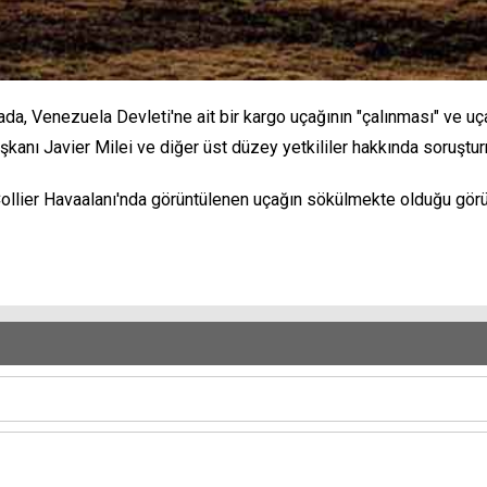
a, Venezuela Devleti'ne ait bir kargo uçağının "çalınması" ve uçağ
anı Javier Milei ve diğer üst düzey yetkililer hakkında soruşturm
ollier Havaalanı'nda görüntülenen uçağın sökülmekte olduğu görü