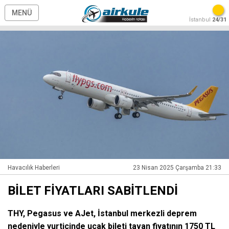
MENÜ
İstanbul
24/31
Havacılık Haberleri
23 Nisan 2025 Çarşamba 21:33
BİLET FİYATLARI SABİTLENDİ
THY, Pegasus ve AJet, İstanbul merkezli deprem
nedeniyle yurtiçinde uçak bileti tavan fiyatının 1750 TL