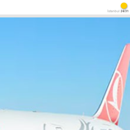
İstanbul
24/31