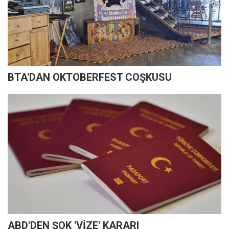
BTA'DAN OKTOBERFEST COŞKUSU
ABD'DEN ŞOK 'VİZE' KARARI