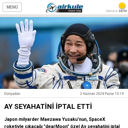
MENÜ
İstanbul
24/30
Dünyadan
2 Haziran 2024 Pazar 10:19
AY SEYAHATİNİ İPTAL ETTİ
Japon milyarder Maezawa Yusaku'nun, SpaceX
roketiyle çıkacağı "dearMoon" özel Ay seyahatini iptal