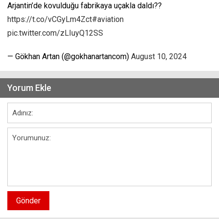
Arjantin’de kovulduğu fabrikaya uçakla daldı??
https://t.co/vCGyLm4Zct
#aviation
pic.twitter.com/zLIuyQ12SS
— Gökhan Artan (@gokhanartancom)
August 10, 2024
Yorum Ekle
Gönder