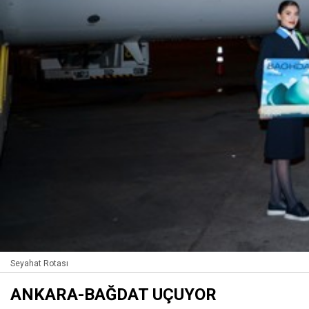
Seyahat Rotası
ANKARA-BAĞDAT UÇUYOR