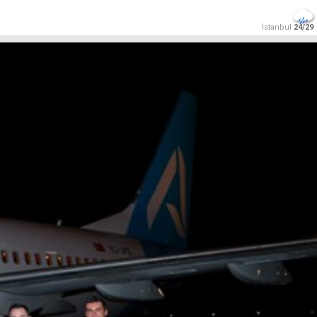
İstanbul
24/29