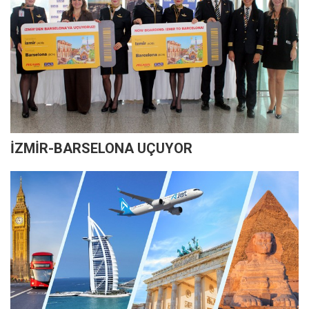
İZMİR-BARSELONA UÇUYOR