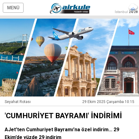
MENÜ
İstanbul
24/28
Seyahat Rotası
29 Ekim 2025 Çarşamba 10:15
'CUMHURİYET BAYRAMI' İNDİRİMİ
AJet’ten Cumhuriyet Bayramı’na özel indirim... 29
Ekim’de yüzde 29 indirim