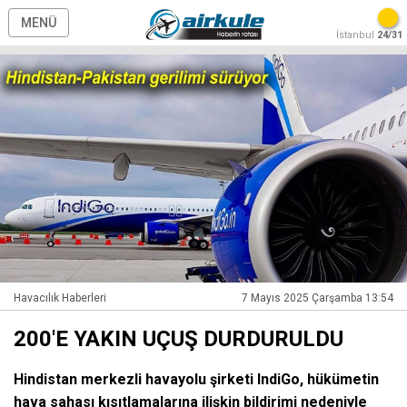
MENÜ
İstanbul
24/31
Havacılık Haberleri
7 Mayıs 2025 Çarşamba 13:54
200'E YAKIN UÇUŞ DURDURULDU
Hindistan merkezli havayolu şirketi IndiGo, hükümetin
hava sahası kısıtlamalarına ilişkin bildirimi nedeniyle