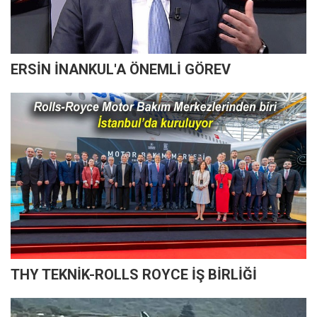
ERSİN İNANKUL'A ÖNEMLİ GÖREV
THY TEKNİK-ROLLS ROYCE İŞ BİRLİĞİ