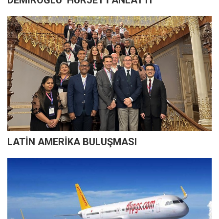
DEMİROĞLU ‘HÜRJET'İ ANLATTI
LATİN AMERİKA BULUŞMASI