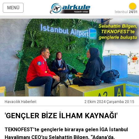
MENÜ
İstanbul
24/31
Havacılık Haberleri
2 Ekim 2024 Çarşamba 20:15
'GENÇLER BİZE İLHAM KAYNAĞI'
TEKNOFEST’te gençlerle biraraya gelen İGA İstanbul
Havalimanı CEO’su Selahattin Bilgen, “Adana’da,