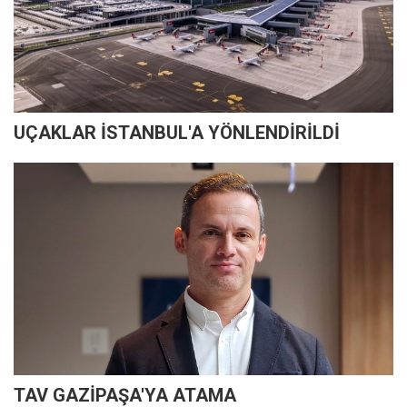
UÇAKLAR İSTANBUL'A YÖNLENDİRİLDİ
TAV GAZİPAŞA'YA ATAMA