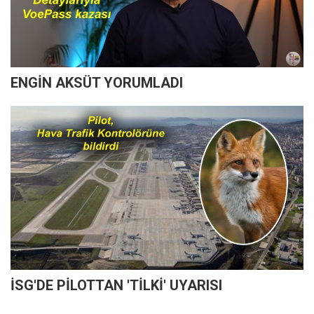
ENGİN AKSÜT YORUMLADI
İSG'DE PİLOTTAN 'TİLKİ' UYARISI