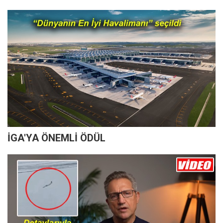
İGA'YA ÖNEMLİ ÖDÜL