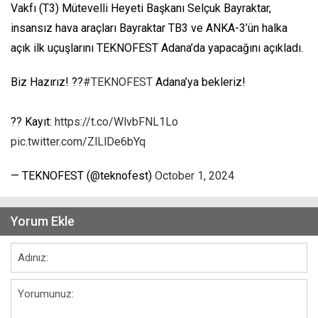
Vakfı (T3) Mütevelli Heyeti Başkanı Selçuk Bayraktar,
insansız hava araçları Bayraktar TB3 ve ANKA-3’ün halka
açık ilk uçuşlarını TEKNOFEST Adana’da yapacağını açıkladı.
Biz Hazırız! ??
#TEKNOFEST
Adana’ya bekleriz!
?? Kayıt:
https://t.co/WlvbFNL1Lo
pic.twitter.com/ZlLlDe6bYq
— TEKNOFEST (@teknofest)
October 1, 2024
Yorum Ekle