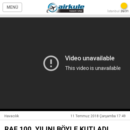
MENÜ
İstanbul
26/31
Havacılık
11 Temmuz 2018 Çarşamba 17:49
RAF 100. YILINI BÖYLE KUTLADI