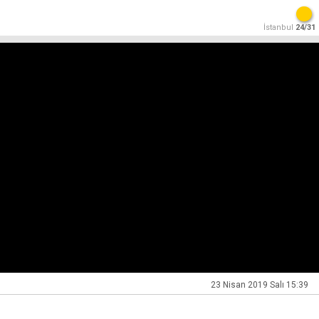
İstanbul
24/31
23 Nisan 2019 Salı 15:39