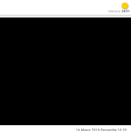
İstanbul
24/31
16 Mayıs 2019 Perşembe 10:33