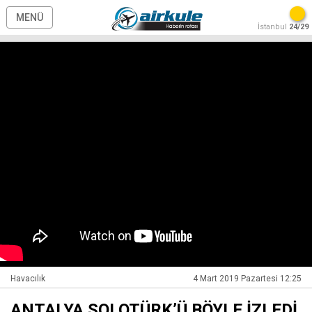
MENÜ
İstanbul
24/29
Havacılık
4 Mart 2019 Pazartesi 12:25
ANTALYA SOLOTÜRK’Ü BÖYLE İZLEDİ