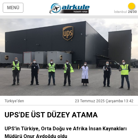
MENÜ
İstanbul
24/30
Türkiye'den
23 Temmuz 2025 Çarşamba 13:42
UPS'DE ÜST DÜZEY ATAMA
UPS’in Türkiye, Orta Doğu ve Afrika İnsan Kaynakları
Müdürü Onur Aydoğdu oldu