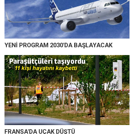
YENİ PROGRAM 2030'DA BAŞLAYACAK
FRANSA'DA UÇAK DÜŞTÜ