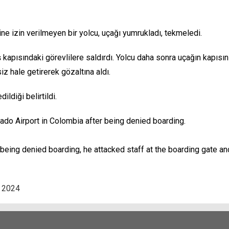
 izin verilmeyen bir yolcu, uçağı yumrukladı, tekmeledi.
apısındaki görevlilere saldırdı. Yolcu daha sonra uçağın kapısını 
iz hale getirerek gözaltına aldı.
ildiği belirtildi.
do Airport in Colombia after being denied boarding.
r being denied boarding, he attacked staff at the boarding gate a
, 2024