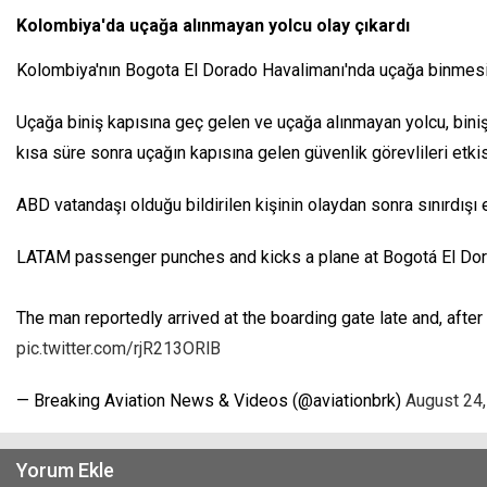
Kolombiya'da uçağa alınmayan yolcu olay çıkardı
Kolombiya'nın Bogota El Dorado Havalimanı'nda uçağa binmesine
Uçağa biniş kapısına geç gelen ve uçağa alınmayan yolcu, biniş k
kısa süre sonra uçağın kapısına gelen güvenlik görevlileri etkis
ABD vatandaşı olduğu bildirilen kişinin olaydan sonra sınırdışı ed
LATAM passenger punches and kicks a plane at Bogotá El Dora
The man reportedly arrived at the boarding gate late and, afte
pic.twitter.com/rjR213ORlB
— Breaking Aviation News & Videos (@aviationbrk)
August 24
Yorum Ekle