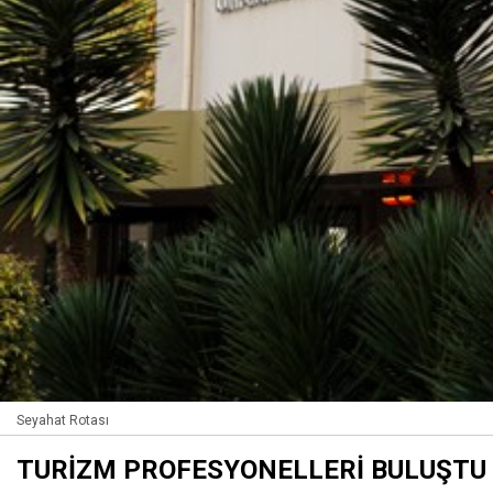
Seyahat Rotası
TURİZM PROFESYONELLERİ BULUŞTU