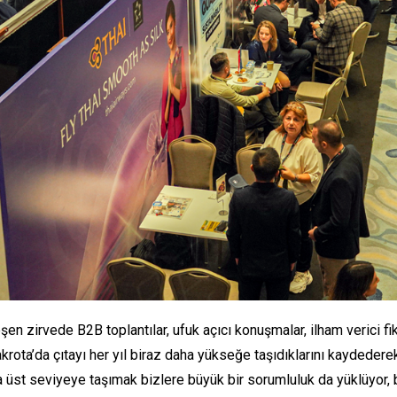
n zirvede B2B toplantılar, ufuk açıcı konuşmalar, ilham verici fik
rota’da çıtayı her yıl biraz daha yükseğe taşıdıklarını kaydeder
ha üst seviyeye taşımak bizlere büyük bir sorumluluk da yüklüyor, 