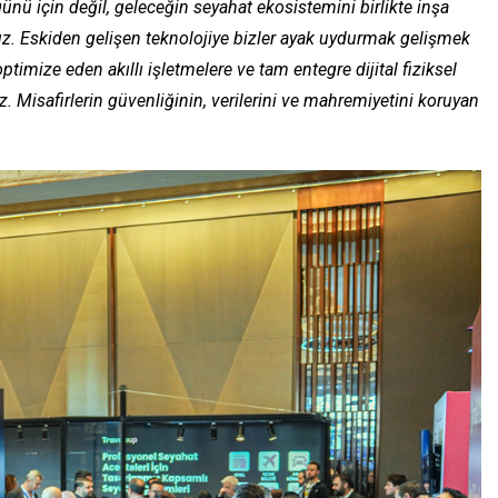
ü için değil, geleceğin seyahat ekosistemini birlikte inşa
uz. Eskiden gelişen teknolojiye bizler ayak uydurmak gelişmek
timize eden akıllı işletmelere ve tam entegre dijital fiziksel
. Misafirlerin güvenliğinin, verilerini ve mahremiyetini koruyan