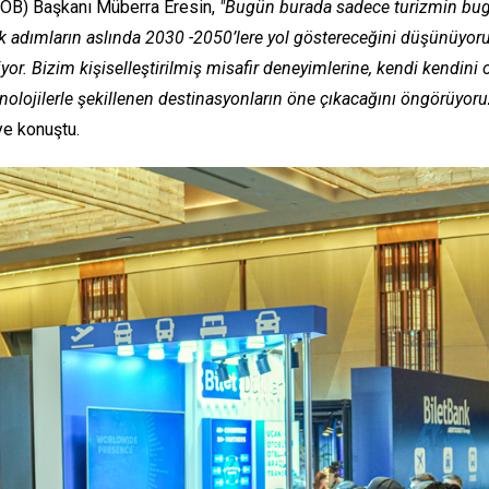
TÜROB) Başkanı Müberra Eresin,
"Bugün burada sadece turizmin bugün
k adımların aslında 2030 -2050’lere yol göstereceğini düşünüyor
r. Bizim kişiselleştirilmiş misafir deneyimlerine, kendi kendini op
nolojilerle şekillenen destinasyonların öne çıkacağını öngörüyoruz
ye konuştu.