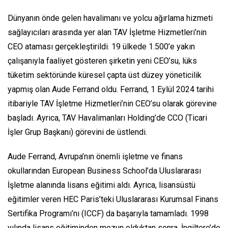
Dünyanın önde gelen havalimanı ve yolcu ağırlama hizmeti
sağlayıcıları arasında yer alan TAV İşletme Hizmetleri’nin
CEO ataması gerçekleştirildi. 19 ülkede 1.500’e yakın
çalışanıyla faaliyet gösteren şirketin yeni CEO’su, lüks
tüketim sektöründe küresel çapta üst düzey yöneticilik
yapmış olan Aude Ferrand oldu. Ferrand, 1 Eylül 2024 tarihi
itibariyle TAV İşletme Hizmetleri’nin CEO’su olarak görevine
başladı. Ayrıca, TAV Havalimanları Holding’de CCO (Ticari
İşler Grup Başkanı) görevini de üstlendi.
Aude Ferrand, Avrupa’nın önemli işletme ve finans
okullarından European Business School’da Uluslararası
İşletme alanında lisans eğitimi aldı. Ayrıca, lisansüstü
eğitimler veren HEC Paris’teki Uluslararası Kurumsal Finans
Sertifika Programı’nı (ICCF) da başarıyla tamamladı. 1998
yılında lisans eğitiminden mezun olduktan sonra, İngiltere’de